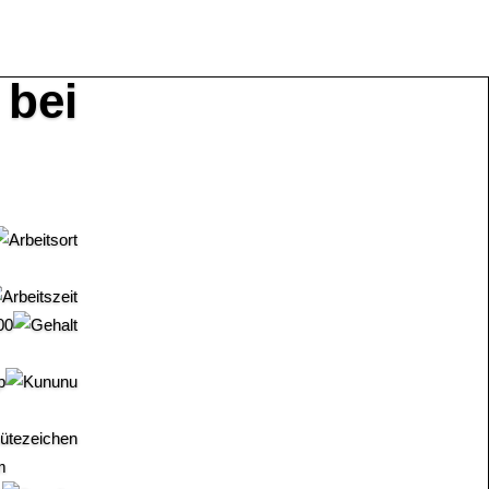
bei
00
p
m