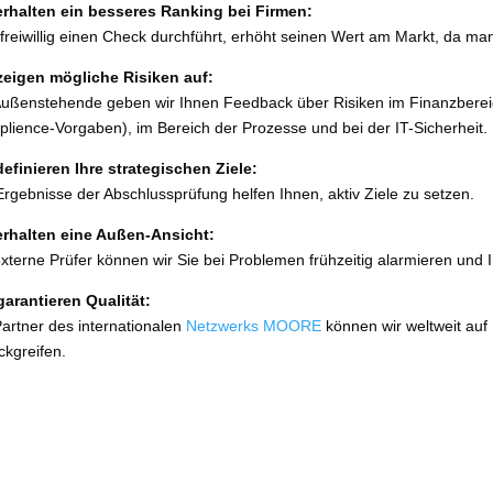
erhal­ten ein bes­se­res Ranking bei Firmen:
rei­wil­lig einen Check durch­führt, erhöht sei­nen Wert am Markt, da man d
zei­gen mög­li­che Risiken auf:
Außenstehende geben wir Ihnen Feedback über Risiken im Finanzbereich
lience-Vorgaben), im Bereich der Prozesse und bei der IT-Sicherheit.
efi­nie­ren Ihre stra­te­gi­schen Ziele:
Ergebnisse der Abschlussprüfung hel­fen Ihnen, aktiv Ziele zu setzen.
erhal­ten eine Außen-Ansicht:
xter­ne Prüfer kön­nen wir Sie bei Problemen früh­zei­tig alar­mie­ren und 
garan­tie­ren Qualität:
artner des inter­na­tio­na­len
Netzwerks MOORE
kön­nen wir welt­weit a
ckgreifen.