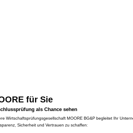
KUS
men.
il zu nutzen.
OORE für Sie
chlussprüfung als Chance sehen
re Wirtschaftsprüfungsgesellschaft MOORE BG&P beglei­tet Ihr Unterneh
sparenz, Sicherheit und Vertrauen zu schaffen: