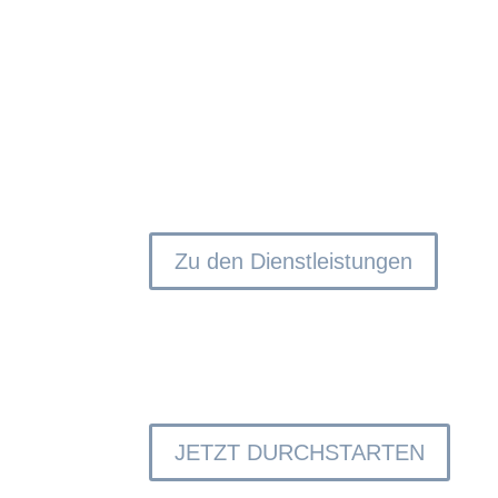
IHR ERFOLG 
Wir ent­wi­ckeln für Sie lau­fend neue Zusatzange
Zu den Dienstleistungen
KARRIERE BE
Erweitern Sie Ihren Horizont. Entfalten Sie sich.
Feiern Sie Erfolg im Team.
JETZT DURCHSTARTEN