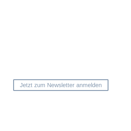
Kont
Mit unserem
kostenlosen BG&P Newsletter
H
halten wir Sie über aktuelle Informationen und
Neufel
wichtige Neuigkeiten am Laufenden.
A-8010
Jetzt zum Newsletter anmelden
+43 31
erfolg
Unsere
Monta
Freita