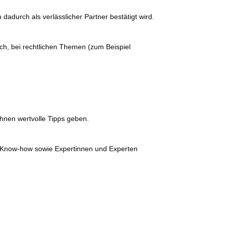
adurch als ver­läss­li­cher Partner bestä­tigt wird.
, bei recht­li­chen Themen (zum Beispiel
Ihnen wert­vol­le Tipps geben.
uf Know-how sowie Expertinnen und Experten