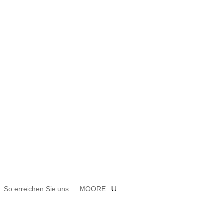
So errei­chen Sie uns
MOORE