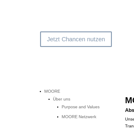
“MOORE” FO
Blendende Aussichten für Sie und Ihr Unterneh
Wir hel­fen Ihnen jede Gelegenheit zu Ihren Vorte
Jetzt Chancen nutzen
MOORE
M
Über uns
Purpose and Values
Abs
MOORE Netzwerk
Unse
Tran