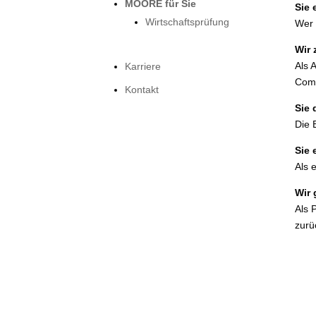
MOORE für Sie
Sie 
Wirtschaftsprüfung
Wer f
Wir 
Als 
Karriere
Comp
Kontakt
Sie d
Die 
Sie 
Als e
Wir 
Als P
zurü