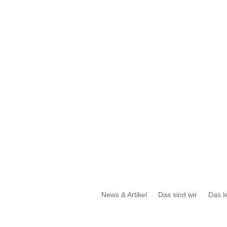
Tel.:
+43 316 427 428
| E-Mail:
erfolgreichberaten@bgundp.com
News & Artikel
Das sind wir
Das le