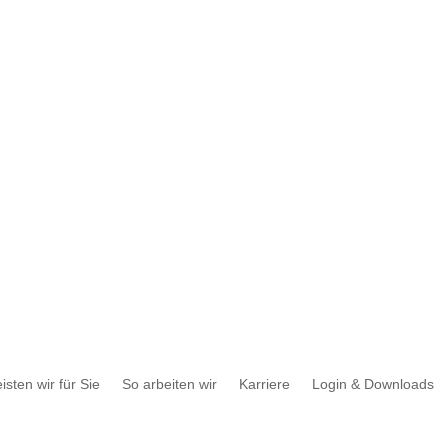
is­ten wir für Sie
So arbei­ten wir
Karriere
Login & Downloads