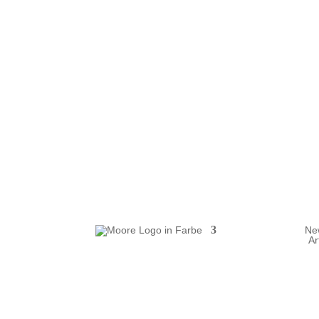
Tel.:
+43 316 427 428
| E-Mail:
erfolgreichberaten@bgun
Ne
Ar