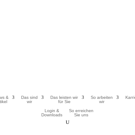
dp.com
ws &
Das sind
Das leis­ten wir
So arbei­ten
Karr
tikel
wir
für Sie
wir
Login &
So errei­chen
Downloads
Sie uns