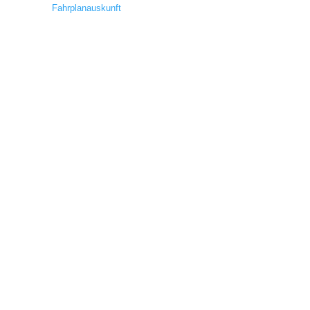
Fahrplanauskunft
BG&P Binder Grossek & Partner
Steuerberatung und Wirtschaftsprüfung GmbH
MOORE BG&P Wirtschaftsprüfung GmbH