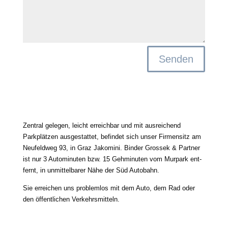
Senden
Zentral gele­gen, leicht erreich­bar und mit aus­rei­chend
Parkplätzen aus­ge­stat­tet, befin­det sich unser Firmensitz am
Neufeldweg 93, in Graz Jakomini. Binder Grossek & Partner
ist nur 3 Autominuten bzw. 15 Gehminuten vom Murpark ent­
fernt, in unmit­tel­ba­rer Nähe der Süd Autobahn.
Mit dem
Laden der
Karte
Sie errei­chen uns pro­blem­los mit dem Auto, dem Rad oder
akzep­tie­
den öffent­li­chen Verkehrsmitteln.
ren Sie die
Datenschutzerklärung
von