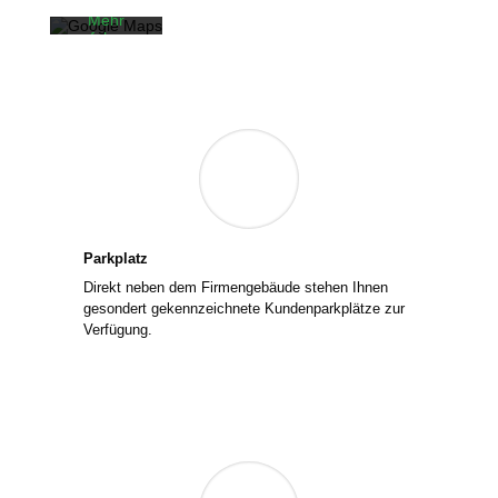
Google.
Mehr
erfah­ren
Karte
laden
Google
Maps immer
entsperren
Parkplatz
Direkt neben dem Firmengebäude ste­hen Ihnen
geson­dert gekenn­zeich­ne­te Kundenparkplätze zur
Verfügung.