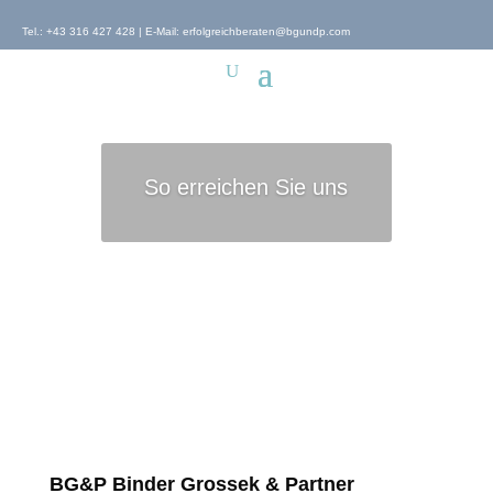
Tel.:
+43 316 427 428
| E-Mail:
erfolgreichberaten@bgundp.com
So errei­chen Sie uns
BG&P Binder Grossek & Partner