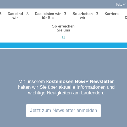
Tel.:
+4
Das sind
Das leis­ten wir
So arbei­ten
Karriere
wir
für Sie
wir
D
So errei­chen
Sie uns
Mit unserem
kostenlosen BG&P Newsletter
halten wir Sie über aktuelle Informationen und
wichtige Neuigkeiten am Laufenden.
Jetzt zum Newsletter anmelden