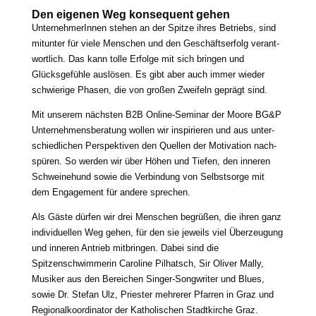
Den eige­nen Weg kon­se­quent gehen
UnternehmerInnen ste­hen an der Spitze ihres Betriebs, sind
mit­un­ter für vie­le Menschen und den Geschäftserfolg ver­ant­
wort­lich. Das kann tol­le Erfolge mit sich brin­gen und
Glücksgefühle aus­lö­sen. Es gibt aber auch immer wie­der
schwie­ri­ge Phasen, die von gro­ßen Zweifeln geprägt sind.
Mit unse­rem nächs­ten B2B Online-Seminar der Moore BG&P
Unternehmensberatung wol­len wir inspi­rie­ren und aus unter­
schied­li­chen Perspektiven den Quellen der Motivation nach­
spü­ren. So wer­den wir über Höhen und Tiefen, den inne­ren
Schweinehund sowie die Verbindung von Selbstsorge mit
dem Engagement für ande­re sprechen.
Als Gäste dür­fen wir drei Menschen begrü­ßen, die ihren ganz
indi­vi­du­el­len Weg gehen, für den sie jeweils viel Überzeugung
und inne­ren Antrieb mit­brin­gen. Dabei sind die
Spitzenschwimmerin Caroline Pilhatsch, Sir Oliver Mally,
Musiker aus den Bereichen Singer-Songwriter und Blues,
sowie Dr. Stefan Ulz, Priester meh­re­rer Pfarren in Graz und
Regionalkoordinator der Katholischen Stadtkirche Graz.