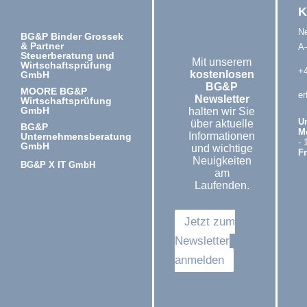
K
N
BG&P Binder Grossek
& Partner
A
Steuerberatung und
Mit unserem
Wirtschaftsprüfung
+4
kostenlosen
GmbH
BG&P
MOORE BG&P
er
Newsletter
Wirtschaftsprüfung
GmbH
halten wir Sie
U
über aktuelle
BG&P
M
Informationen
Unternehmensberatung
- 
GmbH
und wichtige
Fr
Neuigkeiten
BG&P X IT GmbH
am
Laufenden.
Jetzt zum
Newsletter
anmelden