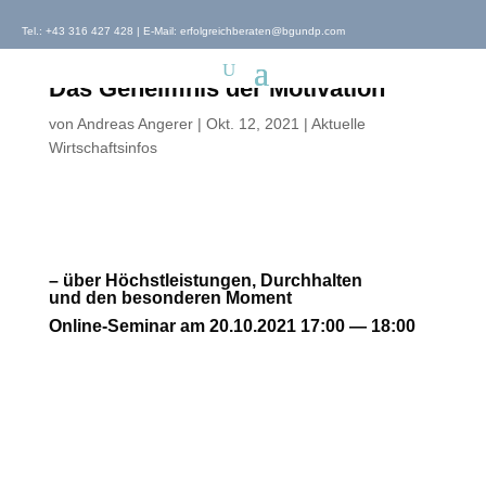
Tel.:
+43 316 427 428
| E-Mail:
erfolgreichberaten@bgundp.com
Online-Seminar “B2B” – BEST
PRACTICE
Das Geheimnis der Motivation
von
Andreas Angerer
|
Okt. 12, 2021
|
Aktuelle
Wirtschaftsinfos
– über Höchstleistungen, Durchhalten
und den beson­de­ren Moment
Online-Seminar am 20.10.2021 17:00 — 18:00