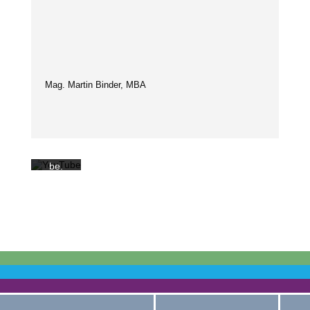
Mit
dem
Laden
des
Videos
akzep­
Mag. Martin Binder, MBA
tie­ren
Sie die
Daten
schutz
erkläru
ng von
YouTu
be.
Mehr
erfah­
ren
Video
laden
YouTub
e immer
entsper
ren