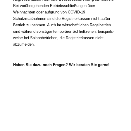
Bei vor­über­ge­hen­den Betriebsschließungen über
Weihnachten oder auf­grund von COVID-19
Schutzmaßnahmen sind die Registrierkassen nicht außer
Betrieb zu neh­men. Auch im wirt­schaft­li­chen Regelbetrieb
sind wäh­rend sons­ti­ger tem­po­rä­rer Schließzeiten, bei­spiels­
wei­se bei Saisonbetrieben, die Registrierkassen nicht
abzumelden.
Haben Sie dazu noch Fragen? Wir bera­ten Sie gerne!