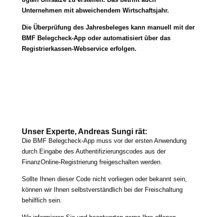
Unternehmen mit abwei­chen­dem Wirtschaftsjahr.
Die Überprüfung des Jahresbeleges kann manu­ell mit der
BMF Belegcheck-App oder auto­ma­ti­siert über das
Registrierkassen-Webservice erfolgen.
Unser Experte, Andreas Sungi rät:
Die BMF Belegcheck-App muss vor der ers­ten Anwendung
durch Eingabe des Authentifizierungscodes aus der
FinanzOnline-Registrierung frei­ge­schal­ten werden.
Sollte Ihnen die­ser Code nicht vor­lie­gen oder bekannt sein,
kön­nen wir Ihnen selbst­ver­ständ­lich bei der Freischaltung
behilf­lich sein.