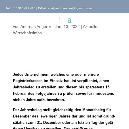
Tel.:
+43 316 427 428
| E-Mail:
erfolgreichberaten@bgundp.com
Überprüfung Registrierkassen
Jahresbeleg
von
Andreas Angerer
|
Jan. 13, 2022
|
Aktuelle
Wirtschaftsinfos
Jedes Unternehmen, wel­ches eine oder meh­re­re
Registrierkassen im Einsatz hat, ist ver­pflich­tet, einen
Jahresbeleg zu erstel­len und die­sen bis spä­tes­tens 15.
Februar des Folgejahres zu prü­fen sowie für min­des­tens
sie­ben Jahre aufzubewahren.
Der Jahresbeleg stellt gleich­zei­tig den Monatsbeleg für
Dezember des jewei­li­gen Jahres dar und ist somit grund­
sätz­lich zum 31. Dezember oder am letz­ten Tag der getä­
tig­ten Umsätze zu erstel­len. Das betrifft auch