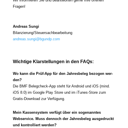
Wir infor­mie­ren Sie und beant­wor­ten ger­ne Ihre offe­nen
Fragen!
Andreas Sungi
Bilanzierung/Steuersachbearbeitung
andreas.sungi@bgundp.com
Wichtige Klarstellungen in den FAQs:
Wo kann die Prüf-App für den Jahresbeleg bezo­gen wer­
den?
Die BMF Belegcheck-App steht für Android und iOS (mind.
iOS 8.0) im Google Play Store und im iTunes-Store zum
Gratis-Download zur Verfügung.
Mein Kassensystem ver­fügt über ein soge­nann­tes
Webservice. Muss den­noch der Jahresbeleg aus­ge­druckt
und kon­trol­liert wer­den?