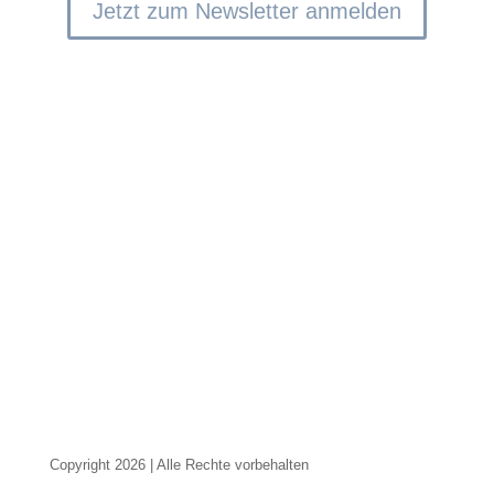
Jetzt zum Newsletter anmelden
Kontakt
Neufeldweg 93
A-8010 Graz
+43 316 427 428
erfolgreichberaten@bgundp.com
Unsere Öffnungszeiten:
Montag bis Donnerstag:
07:30 - 17:00
Freitag:
07:30 - 12:30
Copyright 2026 | Alle Rechte vorbehalten