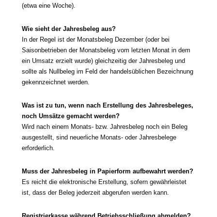
(etwa eine Woche).
Wie sieht der Jahresbeleg aus?
In der Regel ist der Monatsbeleg Dezember (oder bei
Saisonbetrieben der Monatsbeleg vom letz­ten Monat in dem
ein Umsatz erzielt wur­de) gleich­zei­tig der Jahresbeleg und
soll­te als Nullbeleg im Feld der han­dels­üb­li­chen Bezeichnung
gekenn­zeich­net werden.
Was ist zu tun, wenn nach Erstellung des Jahresbeleges,
noch Umsätze gemacht wer­den?
Wird nach einem Monats- bzw. Jahresbeleg noch ein Beleg
aus­ge­stellt, sind neu­er­li­che Monats- oder Jahresbelege
erforderlich.
Muss der Jahresbeleg in Papierform auf­be­wahrt wer­den?
Es reicht die elek­tro­ni­sche Erstellung, sofern gewähr­leis­tet
ist, dass der Beleg jeder­zeit abge­ru­fen wer­den kann.
Registrierkasse wäh­rend Betriebsschließung abmel­den?