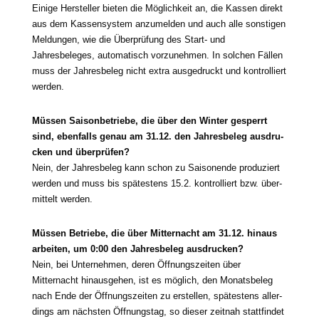
Einige Hersteller bie­ten die Möglichkeit an, die Kassen direkt
aus dem Kassensystem anzu­mel­den und auch alle sons­ti­gen
Meldungen, wie die Überprüfung des Start- und
Jahresbeleges, auto­ma­tisch vor­zu­neh­men. In sol­chen Fällen
muss der Jahresbeleg nicht extra aus­ge­druckt und kon­trol­liert
werden.
Müssen Saisonbetriebe, die über den Winter gesperrt
sind, eben­falls genau am 31.12. den Jahresbeleg aus­dru­
cken und über­prü­fen?
Nein, der Jahresbeleg kann schon zu Saisonende pro­du­ziert
wer­den und muss bis spä­tes­tens 15.2. kon­trol­liert bzw. über­
mit­telt werden.
Müssen Betriebe, die über Mitternacht am 31.12. hin­aus
arbei­ten, um 0:00 den Jahresbeleg aus­dru­cken?
Nein, bei Unternehmen, deren Öffnungszeiten über
Mitternacht hin­aus­ge­hen, ist es mög­lich, den Monatsbeleg
nach Ende der Öffnungszeiten zu erstel­len, spä­tes­tens aller­
dings am nächs­ten Öffnungstag, so die­ser zeit­nah statt­fin­det