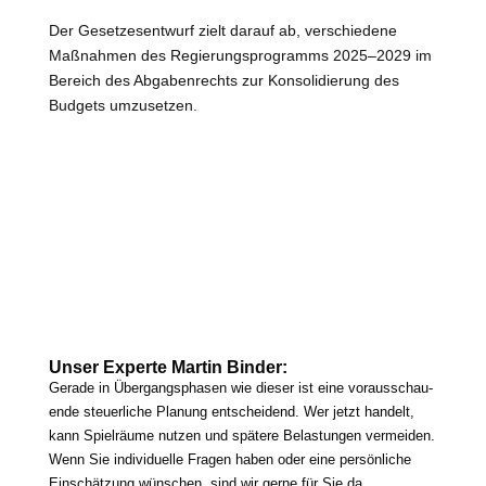
Der Gesetzesentwurf zielt dar­auf ab, ver­schie­de­ne
Maßnahmen des Regierungsprogramms 2025–2029 im
Bereich des Abgabenrechts zur Konsolidierung des
Budgets umzusetzen.
Unser Experte Martin Binder:
Gerade in Übergangsphasen wie die­ser ist eine vor­aus­schau­
en­de steu­er­li­che Planung ent­schei­dend. Wer jetzt han­delt,
kann Spielräume nut­zen und spä­te­re Belastungen ver­mei­den.
Wenn Sie indi­vi­du­el­le Fragen haben oder eine per­sön­li­che
Einschätzung wün­schen, sind wir ger­ne für Sie da.