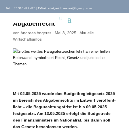
Tel.:
+43 316 427 428
| E-Mail:
erfolgreichberaten@bgundp.com
Budgetbegleitgesetz 2025:
Wichtige Änderungen im
Abgabenrecht
von
Andreas Angerer
|
Mai 8, 2025
|
Aktuelle
Wirtschaftsinfos
Mit 02.05.2025 wur­de das Budgetbegleitgesetz 2025
im Bereich des Abgabenrechts im Entwurf ver­öf­fent­
licht – die Begutachtungsfrist ist bis 09.05.2025
fest­ge­setzt. Am 13.05.2025 erfolgt die Budgetrede
des Finanzministers im Nationalrat, bis dahin soll
das Gesetz beschlos­sen werden.