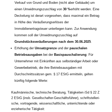
Verkauf von Grund und Boden (nicht aber Gebäude) um
einen Umwidmungszuschlag von
30 %
erhöht wer­den. Eine
Deckelung ist der­art vor­ge­se­hen, dass maxi­mal ein Betrag
in Höhe des Veräußerungserlöses der
Immobilienertragsteuer unter­lie­gen kann. Zur Anwendung
kom­men soll der Umwidmungszuschlag auf
Grundstücksveräußerungen nach dem 30.06.2025
.
Erhöhung der
Umsatzgrenze
und der
pau­scha­len
Betriebsausgaben
bei der
Basispauschalierung
: Für
Unternehmer mit Einkünften aus selb­stän­di­ger Arbeit oder
Gewerbebetrieb, die ihre Betriebsausgaben mit
Durchschnittssätzen gem. § 17 EStG ermit­teln, gel­ten
künf­tig fol­gen­de Werte:
Kaufmännische, tech­ni­sche Beratung, Tätigkeiten iSd § 22 Z
2 EStG (insb. Gesellschafter-Geschäftsführer), schrift­stel­le­ri­
sche, vor­tra­gen­de, wis­sen­schaft­li­che, unter­rich­ten­de oder
erzie­he­ri­sche Tätigkeit: