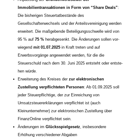
Immobilientransaktionen in Form von “Share Deals”
:
Die bis­he­ri­gen Steuertatbestände des
Gesellschafterwechsels und der Anteilsvereinigung wer­den
erwei­tert. Die maß­ge­ben­de Beteiligungsschwelle wird von
95 % auf
75 %
her­ab­ge­senkt. Die Änderungen sol­len vor­
wie­gend
mit 01.07.2025
in Kraft tre­ten und auf
Erwerbsvorgänge ange­wen­det wer­den, für die die
Steuerschuld nach dem 30. Juni 2025 ent­steht oder ent­ste­
hen würde.
Erweiterung des Kreises der
zur elek­tro­ni­schen
Zustellung ver­pflich­te­ten Personen
: Ab 01.09.2025 soll
jeder Steuerpflichtige, der zur Einreichung von
Umsatzsteuererklärungen ver­pflich­tet ist (auch
Kleinunternehmer) zur elek­tro­ni­schen Zustellung über
FinanzOnline ver­pflich­tet sein.
Änderungen im
Glücksspielgesetz
, ins­be­son­de­re
Erhöhung ver­schie­de­ner Abgaben