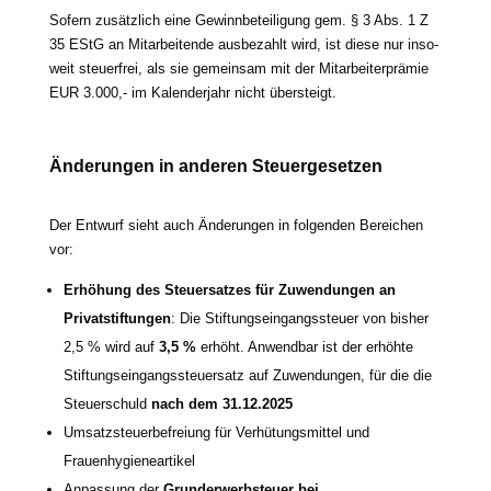
Sofern zusätz­lich eine Gewinnbeteiligung gem. § 3 Abs. 1 Z
35 EStG an Mitarbeitende aus­be­zahlt wird, ist die­se nur inso­
weit steu­er­frei, als sie gemein­sam mit der Mitarbeiterprämie
EUR 3.000,- im Kalenderjahr nicht übersteigt.
Änderungen in ande­ren Steuergesetzen
Der Entwurf sieht auch Änderungen in fol­gen­den Bereichen
vor:
Erhöhung des Steuersatzes für Zuwendungen an
Privatstiftungen
: Die Stiftungseingangssteuer von bis­her
2,5 % wird auf
3,5 %
erhöht. Anwendbar ist der erhöh­te
Stiftungseingangssteuersatz auf Zuwendungen, für die die
Steuerschuld
nach dem 31.12.2025
Umsatzsteuerbefreiung für Verhütungsmittel und
Frauenhygieneartikel
Anpassung der
Grunderwerbsteuer bei