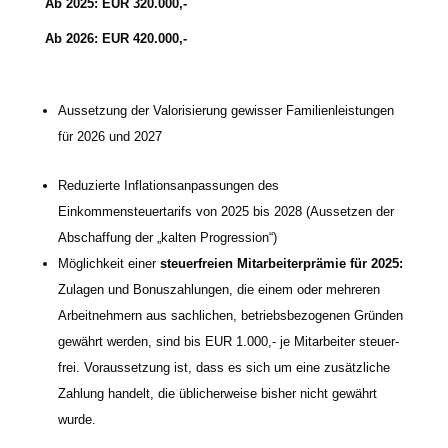
Ab 2025: EUR 320.000,-
Ab 2026: EUR 420.000,-
Aussetzung der Valorisierung gewis­ser Familienleistungen
für 2026 und 2027
Reduzierte Inflationsanpassungen des
Einkommensteuertarifs von 2025 bis 2028 (Aussetzen der
Abschaffung der „kal­ten Progression“)
Möglichkeit einer
steu­er­frei­en Mitarbeiterprämie für 2025:
Zulagen und Bonuszahlungen, die einem oder meh­re­ren
Arbeitnehmern aus sach­li­chen, betriebs­be­zo­ge­nen Gründen
gewährt wer­den, sind bis EUR 1.000,- je Mitarbeiter steu­er­
frei. Voraussetzung ist, dass es sich um eine zusätz­li­che
Zahlung han­delt, die übli­cher­wei­se bis­her nicht gewährt
wurde.