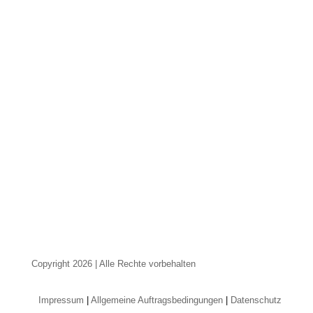
Kontakt
Neufeldweg 93
A-8010 Graz
+43 316 427 428
erfolgreichberaten@bgundp.com
Unsere Öffnungszeiten:
Montag bis Donnerstag:
07:30 - 17:00
Freitag:
07:30 - 12:30
Copyright 2026 | Alle Rechte vorbehalten
Impressum
|
Allgemeine Auftragsbedingungen
|
Datenschutz