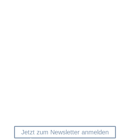
BG&P Binder Grossek & Partner
Steuerberatung und Wirtschaftsprüfung GmbH
MOORE BG&P Wirtschaftsprüfung GmbH
BG&P Unternehmensberatung GmbH
BG&P X IT GmbH
Mit unserem
kostenlosen BG&P Newsletter
halten wir Sie über aktuelle Informationen und
wichtige Neuigkeiten am Laufenden.
Jetzt zum Newsletter anmelden