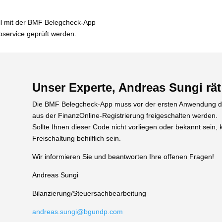
ll mit der BMF Belegcheck-App
ebservice geprüft werden.
Unser Experte, Andreas Sungi rät
Die BMF Belegcheck-App muss vor der ers­ten Anwendung du
aus der FinanzOnline-Registrierung frei­ge­schal­ten wer­den.
Sollte Ihnen die­ser Code nicht vor­lie­gen oder bekannt sein, k
Freischaltung behilf­lich sein.
Wir infor­mie­ren Sie und beant­wor­ten Ihre offe­nen Fragen!
Andreas Sungi
Bilanzierung/Steuersachbearbeitung
andreas.sungi@bgundp.com