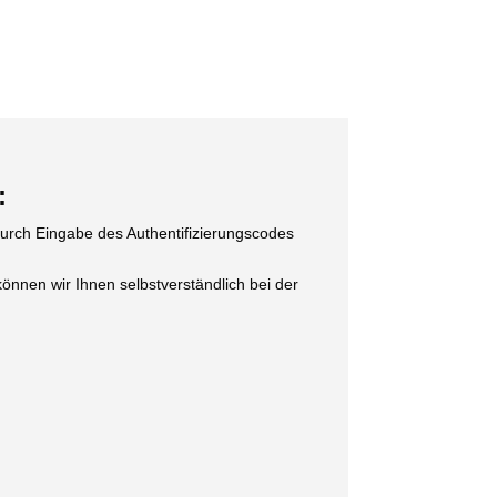
:
rch Eingabe des Authentifizierungscodes
ön­nen wir Ihnen selbst­ver­ständ­lich bei der