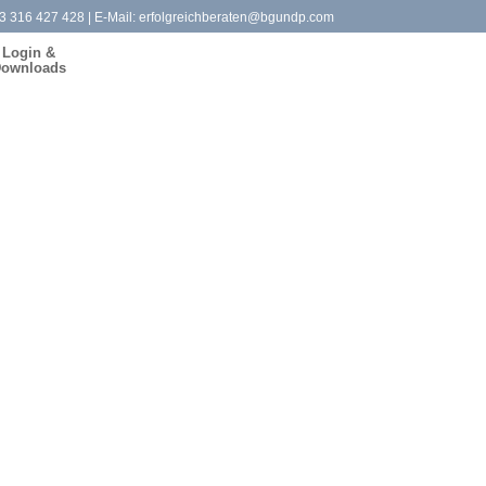
3 316 427 428
| E-Mail:
erfolgreichberaten@bgundp.com
Login &
ownloads