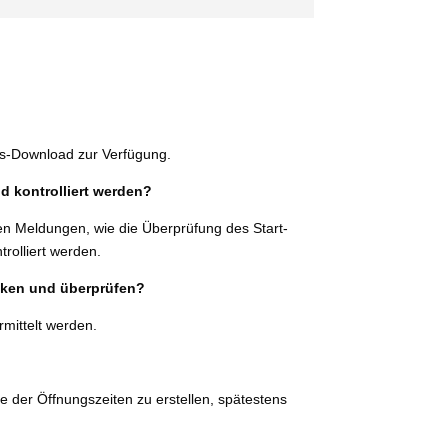
is-Download zur Verfügung.
 kon­trol­liert werden?
­gen Meldungen, wie die Überprüfung des Start-
rol­liert werden.
u­cken und überprüfen?
mit­telt werden.
der Öffnungszeiten zu erstel­len, spä­tes­tens