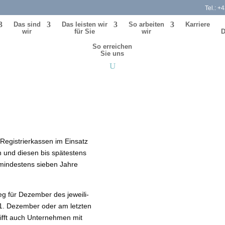
Tel.:
+4
Das sind
Das leis­ten wir
So arbei­ten
Karriere
wir
für Sie
wir
D
leg
So errei­chen
Sie uns
rtschaftsinfos
,
Allgemein
|
0 Kommentare
Registrierkassen im Einsatz
en und die­sen bis spä­tes­tens
in­des­tens sie­ben Jahre
eg für Dezember des jewei­li­
31. Dezember oder am letz­ten
trifft auch Unternehmen mit