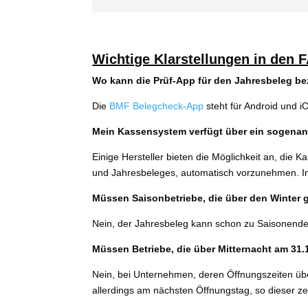
Wichtige Klarstellungen in den 
Wo kann die Prüf-App für den Jahresbeleg b
Die
BMF Belegcheck-App
steht für Android und i
Mein Kassensystem ver­fügt über ein soge­nann
Einige Hersteller bie­ten die Möglichkeit an, die
und Jahresbeleges, auto­ma­tisch vor­zu­neh­men. In
Müssen Saisonbetriebe, die über den Winter g
Nein, der Jahresbeleg kann schon zu Saisonende pro­
Müssen Betriebe, die über Mitternacht am 31.
Nein, bei Unternehmen, deren Öffnungszeiten über 
aller­dings am nächs­ten Öffnungstag, so die­ser zeit