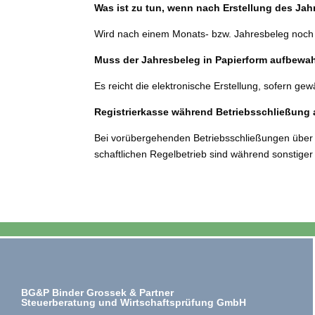
Was ist zu tun, wenn nach Erstellung des J
Wird nach einem Monats- bzw. Jahresbeleg noch ein
Muss der Jahresbeleg in Papierform auf­be­w
Es reicht die elek­tro­ni­sche Erstellung, sofern gewä
Registrierkasse wäh­rend Betriebsschließun
Bei vor­über­ge­hen­den Betriebsschließungen übe
schaft­li­chen Regelbetrieb sind wäh­rend sons­ti­ge
BG&P Binder Grossek & Partner
Steuerberatung und Wirtschaftsprüfung GmbH