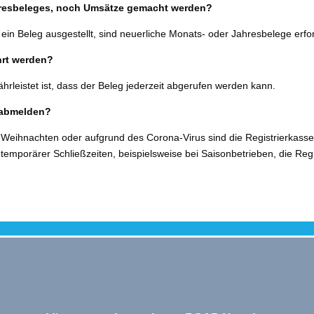
ahresbeleges, noch Umsätze gemacht werden?
 Beleg aus­ge­stellt, sind neu­er­li­che Monats- oder Jahresbelege erfor
ahrt werden?
hr­leis­tet ist, dass der Beleg jeder­zeit abge­ru­fen wer­den kann.
g abmelden?
r Weihnachten oder auf­grund des Corona-Virus sind die Registrierkasse
r tem­po­rä­rer Schließzeiten, bei­spiels­wei­se bei Saisonbetrieben, die 