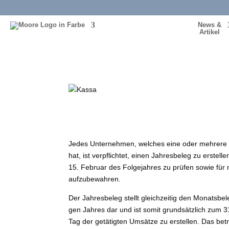
News &
Artikel
Überprüfung Jahresbe
von
Andreas Angerer
|
Dez. 18, 2020
|
Aktuelle Wi
Jedes Unternehmen, wel­ches eine oder meh­re­re 
hat, ist ver­pflich­tet, einen Jahresbeleg zu erstel­l
15. Februar des Folgejahres zu prü­fen sowie für m
aufzubewahren.
Der Jahresbeleg stellt gleich­zei­tig den Monatsbel
gen Jahres dar und ist somit grund­sätz­lich zum 
Tag der getä­tig­ten Umsätze zu erstel­len. Das be