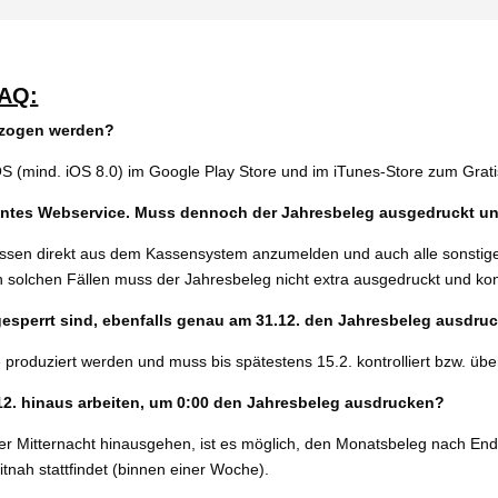
FAQ:
ezo­gen werden?
OS (mind. iOS 8.0) im
Google Play Store und im iTunes-Store zum Grat
­tes Webservice. Muss den­noch der Jahresbeleg aus­ge­druckt und
 Kassen direkt aus dem Kassensystem anzu­mel­den und auch alle sons­ti
 sol­chen Fällen muss der Jahresbeleg nicht extra aus­ge­druckt und kon­t
esperrt sind, eben­falls genau am 31.12. den Jahresbeleg aus­dr
du­ziert wer­den und muss bis spä­tes­tens 15.2. kon­trol­liert bzw. über­
12. hin­aus arbei­ten, um 0:00 den Jahresbeleg ausdrucken?
Mitternacht hin­aus­ge­hen, ist es mög­lich, den Monatsbeleg nach Ende 
­nah statt­fin­det (bin­nen einer Woche).