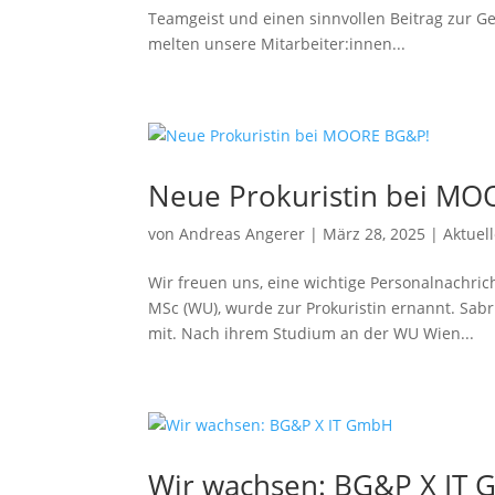
Teamgeist und einen sinn­vol­len Beitrag zur G
mel­ten unse­re Mitarbeiter:innen...
Neue Prokuristin bei M
von
Andreas Angerer
|
März 28, 2025
|
Aktue
Wir freu­en uns, eine wich­ti­ge Personalnach
MSc (WU), wur­de zur Prokuristin ernannt. Sabr
mit. Nach ihrem Studium an der WU Wien...
Wir wach­sen: BG&P X IT