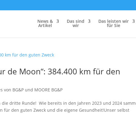
News &
Das sind
Das leis­ten wir
Artikel
wir
für Sie
ur de Moon“: 384.400 km für den
les von BG&P und MOORE BG&P
ie drit­te Runde! Wie bereits in den Jahren 2023 und 2024 sam­m
für den guten Zweck und die eige­ne Gesundheit!Unser selbst