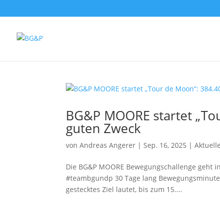
BG&P MOORE star­tet „To
guten Zweck
von
Andreas Angerer
|
Sep. 16, 2025
|
Aktuel
Die BG&P MOORE Bewegungschallenge geht in d
#team­bgundp 30 Tage lang Bewegungsminuten 
gesteck­tes Ziel lau­tet, bis zum 15....