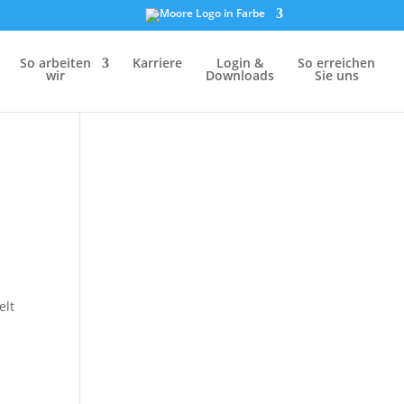
So arbei­ten
Karriere
Login &
So errei­chen
wir
Downloads
Sie uns
elt