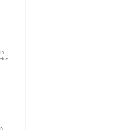
 in
 eine
en