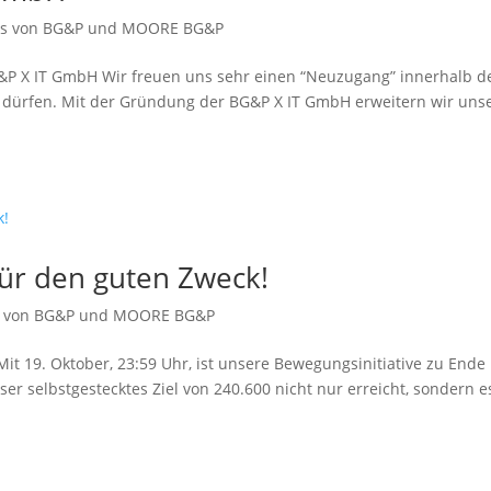
les von BG&P und MOORE BG&P
 BG&P X IT GmbH Wir freu­en uns sehr einen “Neuzugang” inner­halb d
ür­fen. Mit der Gründung der BG&P X IT GmbH erwei­tern wir uns
r den guten Zweck!
es von BG&P und MOORE BG&P
it 19. Oktober, 23:59 Uhr, ist unse­re Bewegungsinitiative zu Ende
 selbst­ge­steck­tes Ziel von 240.600 nicht nur erreicht, son­dern e