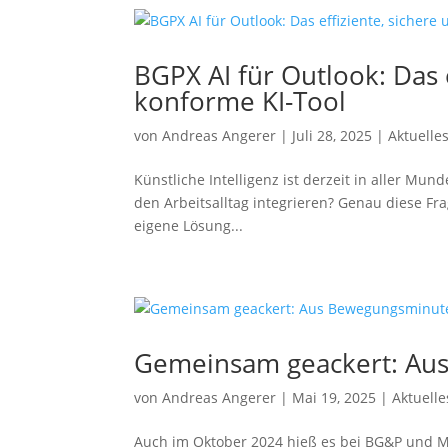
BGPX AI für Outlook: Das ef
konforme KI-Tool
von
Andreas Angerer
|
Juli 28, 2025
|
Aktuell
Künstliche Intelligenz ist der­zeit in aller Mund
den Arbeitsalltag inte­grie­ren? Genau die­se 
eige­ne Lösung...
Gemeinsam geackert: Au
von
Andreas Angerer
|
Mai 19, 2025
|
Aktuell
Auch im Oktober 2024 hieß es bei BG&P und M