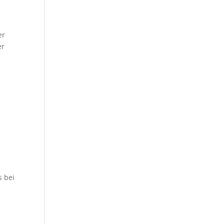
er
er
s bei