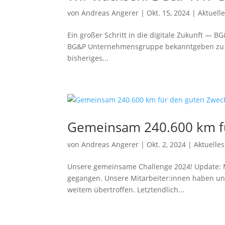
von
Andreas Angerer
|
Okt. 15, 2024
|
Aktuel
Ein gro­ßer Schritt in die digi­ta­le Zukunft —
BG&P Unternehmensgruppe bekannt­ge­ben zu d
bis­he­ri­ges...
Gemeinsam 240.600 km fü
von
Andreas Angerer
|
Okt. 2, 2024
|
Aktuell
Unsere gemein­sa­me Challenge 2024! Update: M
gegan­gen. Unsere Mitarbeiter:innen haben unser
wei­tem übertroffen. Letztendlich...