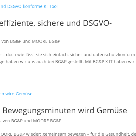
fi­zi­en­te, siche­re und DSGVO-
es von BG&P und MOORE BG&P
e – doch wie lässt sie sich ein­fach, sicher und daten­schutz­kon­form
Frage haben wir uns auch bei BG&P gestellt. Mit BG&P X IT haben wir
s Bewegungsminuten wird Gemüse
es von BG&P und MOORE BG&P
OORE BG&P wie­der: gemein­sam bewe­gen – für die Gesundheit, d