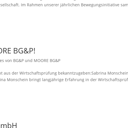
esellschaft. Im Rahmen unse­rer jähr­li­chen Bewegungsinitiative sa
OORE BG&P!
lles von BG&P und MOORE BG&P
richt aus der Wirtschaftsprüfung bekanntzugeben:Sabrina Monschein
ina Monschein bringt lang­jäh­ri­ge Erfahrung in der Wirtschaftsprü
 GmbH