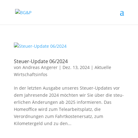
Steuer-Update 06/2024
von
Andreas Angerer
|
Dez. 13, 2024
|
Aktuelle
Wirtschaftsinfos
In der letz­ten Ausgabe unse­res Steuer-Updates vor
​
dem Jahresende 2024 möch­ten wir Sie über die steu­
er­li­chen Änderungen ab 2025 infor­mie­ren. Das
Homeoffice wird zum Telearbeitsplatz, die
Verordnungen zum Fahrtkostenersatz, zum
Kilometergeld und zu den...