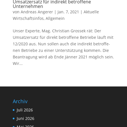
Umsatzersatz für indi­rekt betrof­fe­ne
Unternehmen
von
Andreas Angerer
|
Jan. 7, 2021
|
Aktuelle
Wirtschaftsinfos
,
Allgemein
Unser Experte, Mag. Christian Grossek rät: Der
Umsatzersatz für direkt betrof­fe­ne Betriebe läuft mit
12/2020 aus. Nun sol­len auch die indi­rekt betrof­fe­
nen Betriebe zu einer Unterstützung kom­men. Die
Beantragung wird ab Ende Jänner 2021 mög­lich sein.
Wir...
Archiv
Juli 2026
Juni 2026
Mai 2026