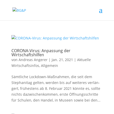
CORONA-Virus: Anpassung der
Wirtschaftshilfen
von
Andreas Angerer
|
Jan. 21, 2021
|
Aktuelle
Wirtschaftsinfos
,
Allgemein
Sämtliche Lockdown-Maßnahmen, die seit dem
Stephanitag gel­ten, wer­den bis auf wei­te­res ver­län­
gert, frü­hes­tens ab 8. Februar 2021 könn­te es, soll­te
nichts dazwi­schen­kom­men, ers­te Öffnungsschritte
für Schulen, den Handel, in Museen sowie bei den...