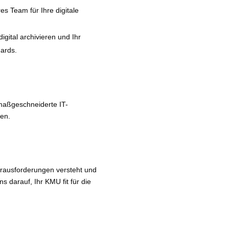
 Team für Ihre digi­ta­le
i­tal archi­vie­ren und Ihr
dards.
­ge­schnei­der­te IT-
ren.
rausforderungen ver­steht und
s dar­auf, Ihr KMU fit für die