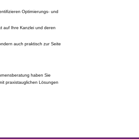
n­ti­fi­zie­ren Optimierungs- und
kt auf Ihre Kanzlei und deren
n­dern auch prak­tisch zur Seite
rnehmensberatung haben Sie
t pra­xis­taug­li­chen Lösungen