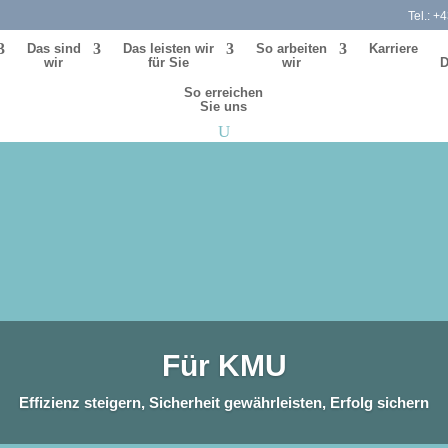
Tel.:
+4
Das sind
Das leis­ten wir
So arbei­ten
Karriere
wir
für Sie
wir
D
So errei­chen
Sie uns
Für KMU
Effizienz stei­gern, Sicherheit gewähr­leis­ten, Erfolg sichern