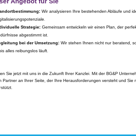
ser Angebot für Sie
tandortbestimmung:
Wir ana­ly­sie­ren Ihre bestehen­den Abläufe und ide
gitalisierungspotenziale.
dividuelle Strategie:
Gemeinsam ent­wi­ckeln wir einen Plan, der per­fe
dürfnisse abge­stimmt ist.
gleitung bei der Umsetzung:
Wir ste­hen Ihnen nicht nur bera­tend, so
bis alles rei­bungs­los läuft.
ten Sie jetzt mit uns in die Zukunft Ihrer Kanzlei. Mit der BG&P Unte
n Partner an Ihrer Seite, der Ihre Herausforderungen ver­steht und Sie mi
stützt.