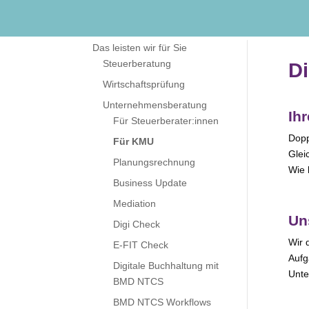
Das leis­ten wir für Sie
Steuerberatung
Di
Wirtschaftsprüfung
Unternehmensberatung
Ih
Für Steuerberater:innen
Doppe
Für KMU
Glei
Planungsrechnung
Wie 
Business Update
Mediation
Un
Digi Check
Wir d
E‑FIT Check
Aufg
Digitale Buchhaltung mit
Unter
BMD NTCS
BMD NTCS Workflows