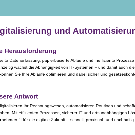
gitalisierung und Automatisier
re Herausforderung
lte Datenerfassung, papier­ba­sier­te Abläufe und inef­fi­zi­en­te Prozesse
chzeitig wächst die Abhängigkeit von IT-Systemen – und damit auch die
kön­nen Sie Ihre Abläufe opti­mie­ren und dabei sicher und geset­zes­kon­
sere Antwort
igi­ta­li­sie­ren Ihr Rechnungswesen, auto­ma­ti­sie­ren Routinen und schaf­f
aben. Mit effi­zi­en­ten Prozessen, siche­rer IT und orts­un­ab­hän­gi­gen 
nehmen fit für die digi­ta­le Zukunft – schnell, pra­xis­nah und nachhaltig.