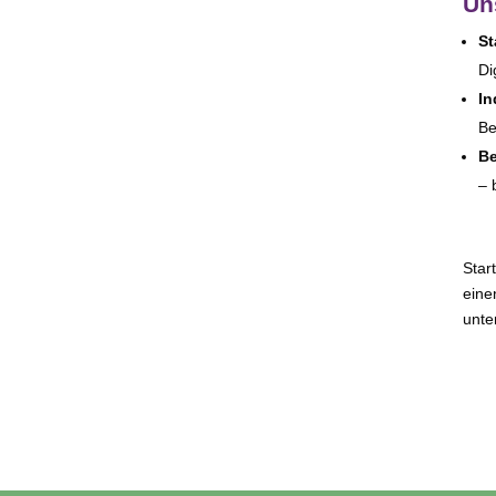
Un
S
Di
In
Be
Be
– 
Star
eine
unter