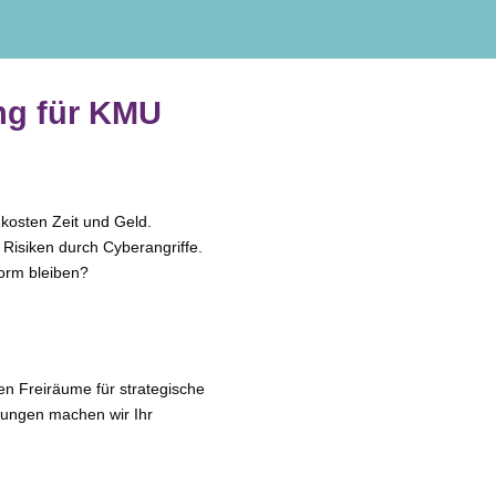
ung für KMU
 kos­ten Zeit und Geld.
 Risiken durch Cyberangriffe.
form bleiben?
en Freiräume für stra­te­gi­sche
Lösungen machen wir Ihr