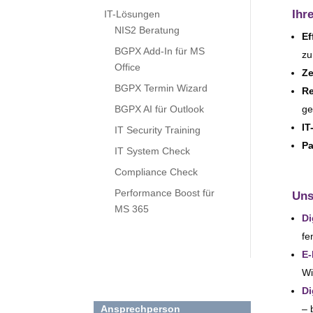
Ihr
IT-Lösungen
NIS2 Beratung
Ef
BGPX Add-In für MS
zu
Office
Ze
BGPX Termin Wizard
Re
ge
BGPX AI für Outlook
IT
IT Security Training
Pa
IT System Check
Compliance Check
Performance Boost für
Uns
MS 365
Di
fe
E‑
Wi
Di
Ansprechperson
– 