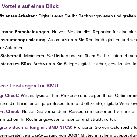
e Vorteile auf einen Blick:
fizientes Arbeiten:
Digitalisieren Sie Ihr Rechnungswesen und grei­fen S
.
itnahe Entscheidungen:
Nutzen Sie aktu­el­les Reporting für eine ak
ssourcenoptimierung:
Automatisieren Sie Routinetätigkeiten und schaf
­re Aufgaben.
-Sicherheit:
Minimieren Sie Risiken und schüt­zen Sie Ihr Unternehmen
pierloses Büro:
Archivieren Sie Belege digi­tal – sicher, geset­zes­kon­
ere Leistungen für KMU:
gi-Check:
Wir ana­ly­sie­ren Ihre Prozesse und zei­gen Ihnen Optimierun
n Sie die Basis für ein papier­lo­ses Büro und effi­zi­en­te, digi­ta­le Workflow
Fit Check:
Nutzen Sie vor­han­de­ne Ressourcen bes­ser und ver­mei­den
r machen Ihr Rechnungswesen effi­zi­en­ter und strukturierter.
gitale Buchhaltung mit BMD NTCS:
Profitieren Sie von Österreichs f
bereit­ge­stellt als SaaS-Lösung von BG&P. Mit tech­ni­schem Support dur