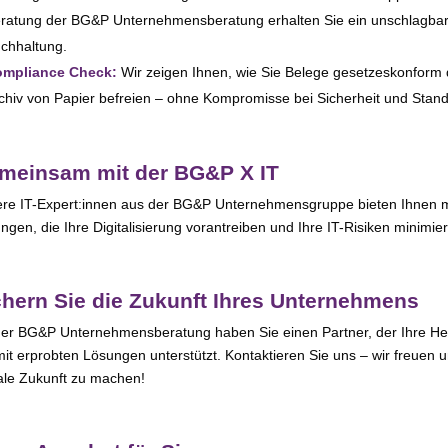
ratung der BG&P Unternehmensberatung erhal­ten Sie ein unschlag­ba­res
chhaltung.
mpliance Check:
Wir zei­gen Ihnen, wie Sie Belege geset­zes­kon­form dig
chiv von Papier befrei­en – ohne Kompromisse bei Sicherheit und Stan
meinsam mit der BG&P X IT
re IT-Expert:innen aus der BG&P Unternehmensgruppe bie­ten Ihnen maß
ngen, die Ihre Digitalisierung vor­an­trei­ben und Ihre IT-Risiken minimie
chern Sie die Zukunft Ihres Unternehmens
der BG&P Unternehmensberatung haben Sie einen Partner, der Ihre He
mit erprob­ten Lösungen unter­stützt. Kontaktieren Sie uns – wir freu­en un
­ta­le Zukunft zu machen!