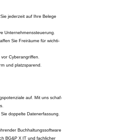
ie jeder­zeit auf Ihre Belege
ti­ve Unternehmenssteuerung.
­fen Sie Freiräume für wich­ti­
 vor Cyberangriffen.
form und platzsparend.
gspotenziale auf. Mit uns schaf­
s.
 Sie dop­pel­te Datenerfassung.
üh­ren­der Buchhaltungssoftware
ch BG&P X IT und fach­li­cher