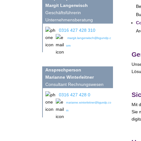
Margit Langerwisch
Be
Geschäftsführerin
Bu
Unternehmensberatung
Co
0316 427 428 310
Ar
margit.langerwisch@bgundp.c
om
Ge
Unse
Ansprechperson
Lösu
Marianne
Winterleitner
Consultant Rechnungswesen
Si
0316 427 428 0
marianne.winterleitner@bgundp.co
Mit 
m
Sie 
digi